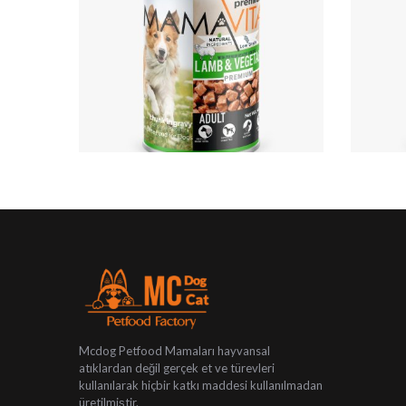
Mcdog Petfood Mamaları hayvansal
atıklardan değil gerçek et ve türevleri
kullanılarak hiçbir katkı maddesi kullanılmadan
üretilmiştir.