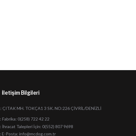
İletişim Bilgileri
: ÇITAK MH. TOKÇA1 3 SK. NO:226 ÇİVRİL/DENİZLİ
: Fabrika: 0(258) 722 42 22
: İhracat Talepleri İçin: 0(552) 807 9698
: E-Posta:
info@mcdog.com.tr