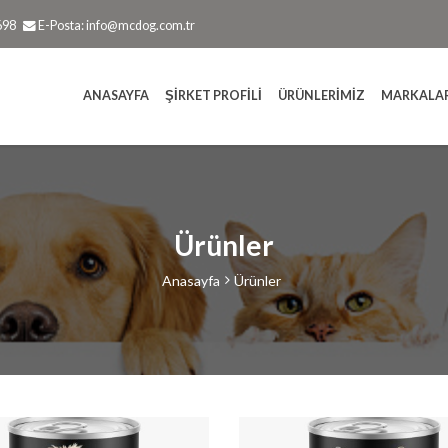
698
E-Posta:
info@mcdog.com.tr
ANASAYFA
ŞİRKET PROFİLİ
ÜRÜNLERİMİZ
MARKALA
Ürünler
Anasayfa
Ürünler