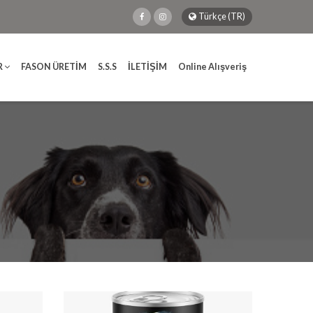
Türkçe (TR)
R
FASON ÜRETİM
S.S.S
İLETİŞİM
Online Alışveriş