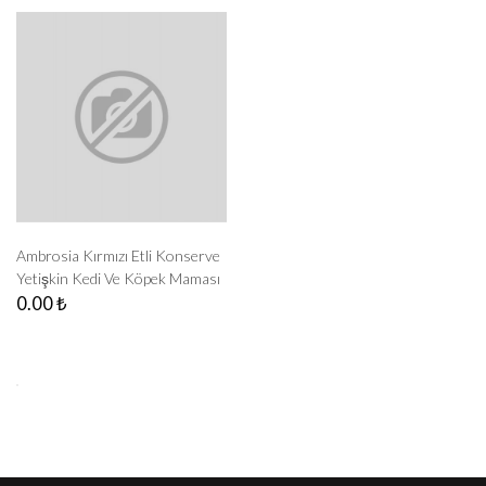
Ambrosia Kırmızı Etli Konserve
Yetişkin Kedi Ve Köpek Maması
Koli (20'Li)
0.00 ₺