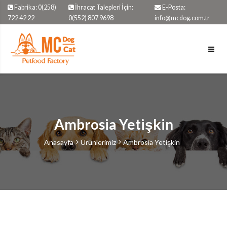
Fabrika: 0(258)
İhracat Talepleri İçin:
E-Posta:
722 42 22
0(552) 807 9698
info@mcdog.com.tr
Ambrosia Yetişkin
Anasayfa
Ürünlerimiz
Ambrosia Yetişkin