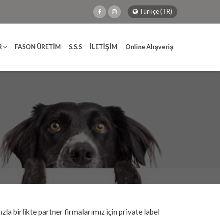
Türkçe (TR)
R
FASON ÜRETİM
S.S.S
İLETİŞİM
Online Alışveriş
birlikte partner firmalarımız için private label