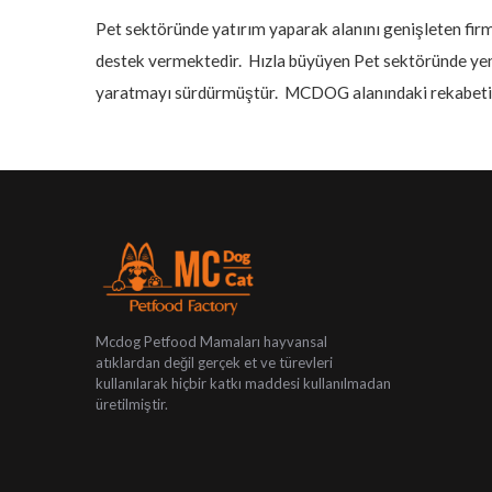
Pet sektöründe yatırım yaparak alanını genişleten firm
destek vermektedir. Hızla büyüyen Pet sektöründe yeni
yaratmayı sürdürmüştür. MCDOG alanındaki rekabeti le
Mcdog Petfood Mamaları hayvansal
atıklardan değil gerçek et ve türevleri
kullanılarak hiçbir katkı maddesi kullanılmadan
üretilmiştir.