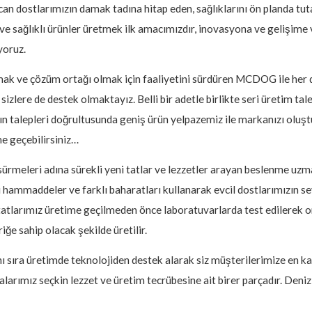
n dostlarımızın damak tadına hitap eden, sağlıklarını ön planda tu
li ve sağlıklı ürünler üretmek ilk amacımızdır, inovasyona ve gelişim
yoruz.
rmak ve çözüm ortağı olmak için faaliyetini sürdüren MCDOG ile her
izlere de destek olmaktayız. Belli bir adetle birlikte seri üretim tal
n talepleri doğrultusunda geniş ürün yelpazemiz ile markanızı oluşt
me geçebilirsiniz…
sürmeleri adına sürekli yeni tatlar ve lezzetler arayan beslenme uzm
 hammaddeler ve farklı baharatları kullanarak evcil dostlarımızın se
atlarımız üretime geçilmeden önce laboratuvarlarda test edilerek on
eriğe sahip olacak şekilde üretilir.
anı sıra üretimde teknolojiden destek alarak siz müşterilerimize en k
arımız seçkin lezzet ve üretim tecrübesine ait birer parçadır. Denizl