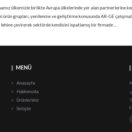
amız ülkemizle birlikte Avrupa ülkelerinde yer alan partnerlerine k
 ürün grupları, yenilenme ve geliştirme konusunda AR-GE çalışmaları
hine çevirerek sektörde kendisini ispatlamış bir firmadır…
MENÜ
Anasayfa
A
Hakkımızda
T
Ürünlerimiz
T
E
İletişim