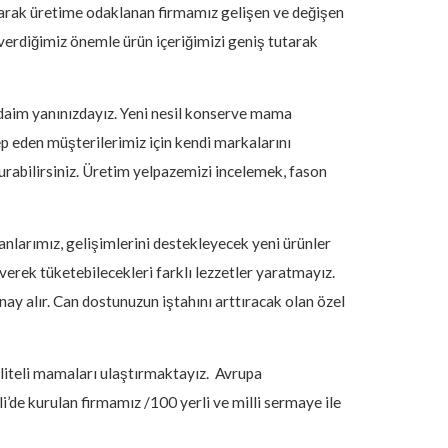
tarak üretime odaklanan firmamız gelişen ve değişen
e verdiğimiz önemle ürün içeriğimizi geniş tutarak
 daim yanınızdayız. Yeni nesil konserve mama
ep eden müşterilerimiz için kendi markalarını
urabilirsiniz. Üretim yelpazemizi incelemek, fason
anlarımız, gelişimlerini destekleyecek yeni ürünler
verek tüketebilecekleri farklı lezzetler yaratmayız.
ay alır. Can dostunuzun iştahını arttıracak olan özel
aliteli mamaları ulaştırmaktayız. Avrupa
i’de kurulan firmamız /100 yerli ve milli sermaye ile