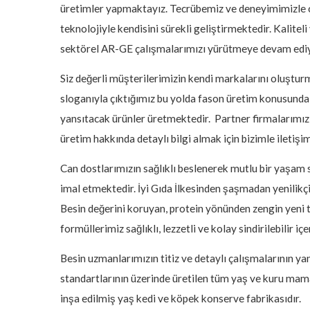
üretimler yapmaktayız. Tecrübemiz ve deneyimimizle ca
teknolojiyle kendisini sürekli geliştirmektedir. Kalite
sektörel AR-GE çalışmalarımızı yürütmeye devam edi
Siz değerli müşterilerimizin kendi markalarını oluştu
sloganıyla çıktığımız bu yolda fason üretim konusunda s
yansıtacak ürünler üretmektedir. Partner firmalarımızı
üretim hakkında detaylı bilgi almak için bizimle iletişi
Can dostlarımızın sağlıklı beslenerek mutlu bir yaşam 
imal etmektedir. İyi Gıda İlkesinden şaşmadan yenilikçi
Besin değerini koruyan, protein yönünden zengin yeni t
formüllerimiz sağlıklı, lezzetli ve kolay sindirilebilir iç
Besin uzmanlarımızın titiz ve detaylı çalışmalarının y
standartlarının üzerinde üretilen tüm yaş ve kuru mamal
inşa edilmiş yaş kedi ve köpek konserve fabrikasıdır.