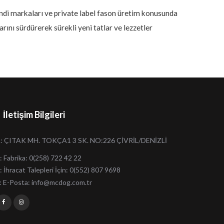
endi markaları ve private label fason üretim konusunda
nı sürdürerek sürekli yeni tatlar ve lezzetler
İletişim Bilgileri
: ÇITAK MH. TOKÇA1 3 SK. NO:226 ÇİVRİL/DENİZLİ
: Fabrika: 0(258) 722 42 22
: İhracat Talepleri İçin: 0(552) 807 9698
: E-Posta:
info@mcdog.com.tr