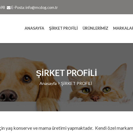
698
E-Posta:
info@mcdog.com.tr
ANASAYFA
ŞİRKET PROFİLİ
ÜRÜNLERİMİZ
MARKALA
ŞİRKET PROFİLİ
Anasayfa
ŞİRKET PROFİLİ
n yaş konserve ve mama üretimi yapmaktadır. Kendi özel markamızla 